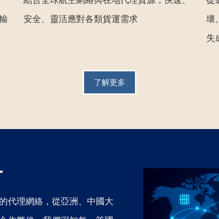
輸
安全、靈活應對各類貨運需求​​
壞
失
了解更多
界
的代理網絡，從亞洲、中國大