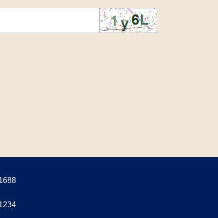
1688
1234