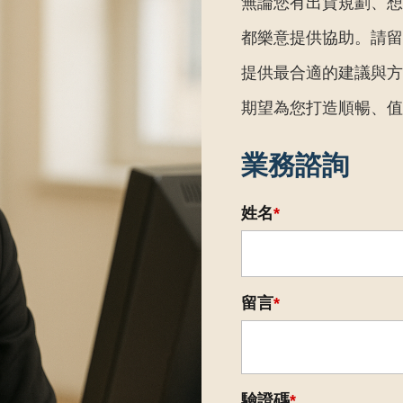
無論您有出貨規劃、想
都樂意提供協助。請留
提供最合適的建議與方
期望為您打造順暢、值
業務諮詢
姓名
*
留言
*
驗證碼
*